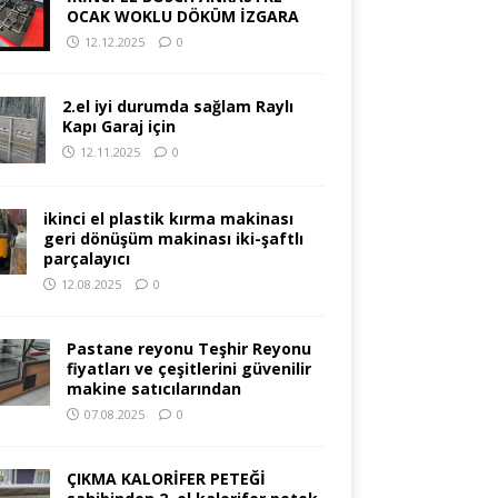
OCAK WOKLU DÖKÜM İZGARA
12.12.2025
0
2.el iyi durumda sağlam Raylı
Kapı Garaj için
12.11.2025
0
ikinci el plastik kırma makinası
geri dönüşüm makinası iki-şaftlı
parçalayıcı
12.08.2025
0
Pastane reyonu Teşhir Reyonu
fiyatları ve çeşitlerini güvenilir
makine satıcılarından
07.08.2025
0
ÇIKMA KALORİFER PETEĞİ