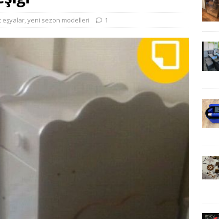
ot eşyalar
,
yeni sezon modelleri
1