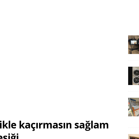
likle kaçırmasın sağlam
şiği