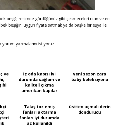
l bebek beşiği resimde gördüğünüz gibi çekmeceleri olan ve en
ebek beşiğini uygun fiyata satmak ya da başka bir eşya ile
ına yorum yazmalarını istiyoruz
ç ve
İç oda kapısı iyi
yeni sezon zara
ı,
durumda sağlam ve
baby koleksiyonu
gibi
kaliteli çıkma
amerikan kapılar
kçi
Talaş toz emiş
üstten açmalı derin
çi
fanları aktarma
dondurucu
teri
fanları iyi durumda
lık
az kullanıldı
 TL