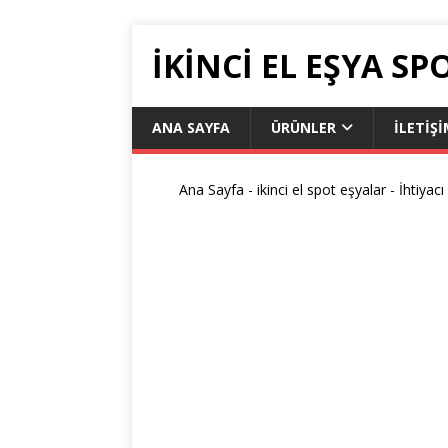
İKİNCİ EL EŞYA SP
ANA SAYFA
ÜRÜNLER
İLETIŞ
Ana Sayfa
-
ikinci el spot eşyalar
-
İhtiyac