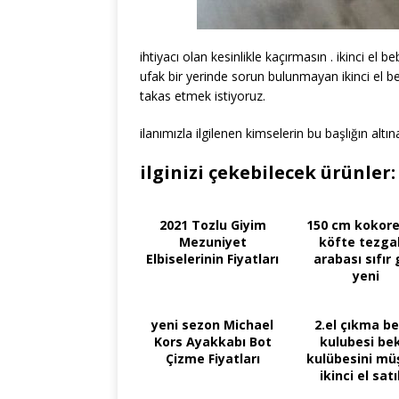
ihtiyacı olan kesinlikle kaçırmasın . ikinci e
ufak bir yerinde sorun bulunmayan ikinci el b
takas etmek istiyoruz.
ilanımızla ilgilenen kimselerin bu başlığın alt
ilginizi çekebilecek ürünler:
2021 Tozlu Giyim
150 cm kokore
Mezuniyet
köfte tezgah
Elbiselerinin Fiyatları
arabası sıfır 
yeni
yeni sezon Michael
2.el çıkma be
Kors Ayakkabı Bot
kulubesi bek
Çizme Fiyatları
kulübesini müş
ikinci el satı
satilik 2000