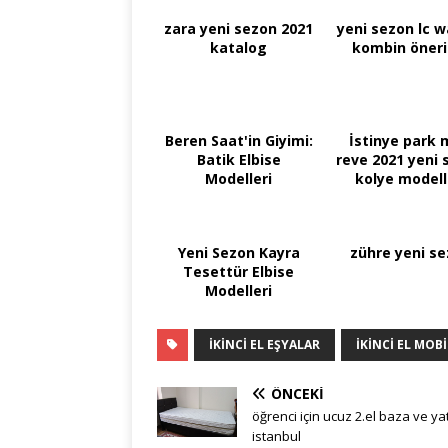
zara yeni sezon 2021
yeni sezon lc w
katalog
kombin öneril
Beren Saat'in Giyimi:
İstinye park
Batik Elbise
reve 2021 yeni 
Modelleri
kolye modell
Yeni Sezon Kayra
zühre yeni s
Tesettür Elbise
Modelleri
IKINCI EL EŞYALAR
IKINCI EL MOB
ÖNCEKI
öğrenci için ucuz 2.el baza ve ya
istanbul