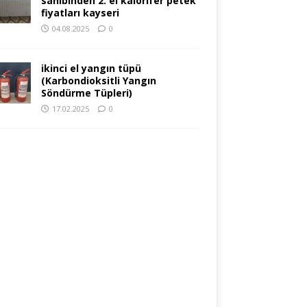
sahibinden 2. el kalorifer petek
fiyatları kayseri
04.08.2025
0
ikinci el yangın tüpü
(Karbondioksitli Yangın
Söndürme Tüpleri)
17.02.2025
0