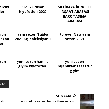
aikiki
Civil 23 Nisan
50 LİRAYA İKİNCİ EL
eri
Kıyafetleri 2020
İNŞAAT ARABASI
HARÇ TAŞIMA
ARABASI
 mon
yeni sezon Tuğba
Forever New yeni
sezon
2021 Kış Koleksiyonu
sezon 2021
eri
ezon
yeni sezon hamile
yeni sezon
giyim kıyafetleri
nişanlıklar tesettür
giyim
ILYA
SONRAKI
tak
ikinci el hava perdesi sağlam ve ucuz