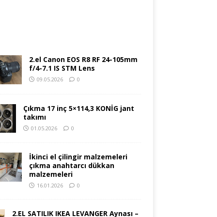
2.el Canon EOS R8 RF 24-105mm
f/4-7.1 IS STM Lens
09.05.2026
0
Çıkma 17 inç 5×114,3 KONİG jant
takımı
01.05.2026
0
İkinci el çilingir malzemeleri
çıkma anahtarcı dükkan
malzemeleri
16.01.2026
0
2.EL SATILIK IKEA LEVANGER Aynası –