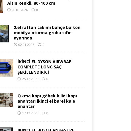
Altın Renkli, 80×100 cm
08.01.2026
0
2.el rattan takımı bahçe balkon
mobilya oturma grubu sıfır
ayarında
02.01.2026
0
İKİNCİ EL DYSON AIRWRAP
COMPLETE LONG SAÇ
ŞEKİLLENDİRİCİ
25.12.2025
0
Çıkma kapı göbek kilidi kapı
anahtarı ikinci el barel kale
anahtar
17.12.2025
0
İKİNCİ EL BOSCH ANKASTRE