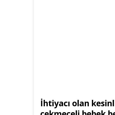
İhtiyacı olan kesin
çekmeceli bebek be