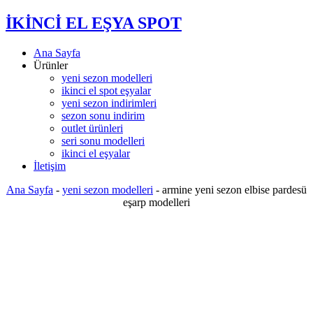
İKİNCİ EL EŞYA SPOT
Ana Sayfa
Ürünler
yeni sezon modelleri
ikinci el spot eşyalar
yeni sezon indirimleri
sezon sonu indirim
outlet ürünleri
seri sonu modelleri
ikinci el eşyalar
İletişim
Ana Sayfa
-
yeni sezon modelleri
-
armine yeni sezon elbise pardesü
eşarp modelleri