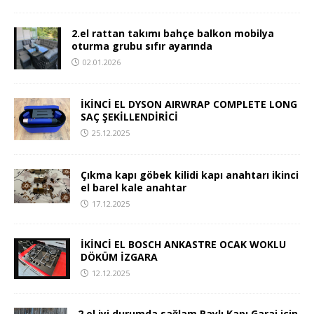
2.el rattan takımı bahçe balkon mobilya
oturma grubu sıfır ayarında
02.01.2026
İKİNCİ EL DYSON AIRWRAP COMPLETE LONG
SAÇ ŞEKİLLENDİRİCİ
25.12.2025
Çıkma kapı göbek kilidi kapı anahtarı ikinci
el barel kale anahtar
17.12.2025
İKİNCİ EL BOSCH ANKASTRE OCAK WOKLU
DÖKÜM İZGARA
12.12.2025
2.el iyi durumda sağlam Raylı Kapı Garaj için