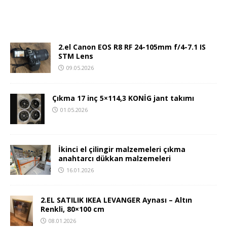
2.el Canon EOS R8 RF 24-105mm f/4-7.1 IS
STM Lens
09.05.2026
Çıkma 17 inç 5×114,3 KONİG jant takımı
01.05.2026
İkinci el çilingir malzemeleri çıkma
anahtarcı dükkan malzemeleri
16.01.2026
2.EL SATILIK IKEA LEVANGER Aynası – Altın
Renkli, 80×100 cm
08.01.2026