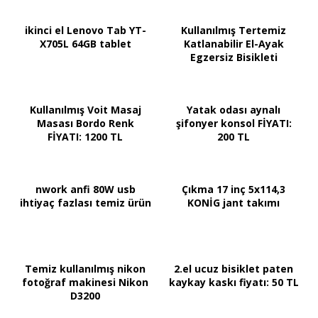
ikinci el Lenovo Tab YT-
Kullanılmış Tertemiz
X705L 64GB tablet
Katlanabilir El-Ayak
Egzersiz Bisikleti
Kullanılmış Voit Masaj
Yatak odası aynalı
Masası Bordo Renk
şifonyer konsol FİYATI:
FİYATI: 1200 TL
200 TL
nwork anfi 80W usb
Çıkma 17 inç 5x114,3
ihtiyaç fazlası temiz ürün
KONİG jant takımı
Temiz kullanılmış nikon
2.el ucuz bisiklet paten
fotoğraf makinesi Nikon
kaykay kaskı fiyatı: 50 TL
D3200