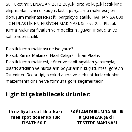
Su Tüketimi: SENA’DAN 2012 Büyük, orta ve küçük lastik kırıcı
ekipmanları ikinci el kauçuk lastik parçalama makinesi geri
dönüşüm makinası iki-şaftlı parçalayıcı satılık. HAİTİAN SA 800
TON PLASTİK ENJEKSİYON MAKİNASI. Sıfır ve 2. el Plastik
Kırma Makinası fiyatları ve modellerini, güvenilir satıcılar ve
sahibinden satılık
Plastik kırma makinası ne işe yarar?
Plastik Kırma Makinası Nasıl Çalışır? – İnan Plastik
Plastik kırma makinesi, döner ve sabit bıçakları yardımıyla;
plastik atıkların ve hurdaların boyutlarının küçültülmesi görevini
üstlenirler. Rotor tipi, bıçak dizilime ve elek tipi, kırılacak olan
malzemenin cinsine ve formuna göre seçilmektedir.
ilginizi çekebilecek ürünler:
Ucuz fiyata satılık arkası
SAĞLAM DURUMDA 60 LIK
fileli spot döner koltuk
BIÇKI HIZAR ŞERİT
FİYATI: 50 TL
TESTERE MAKİNASI