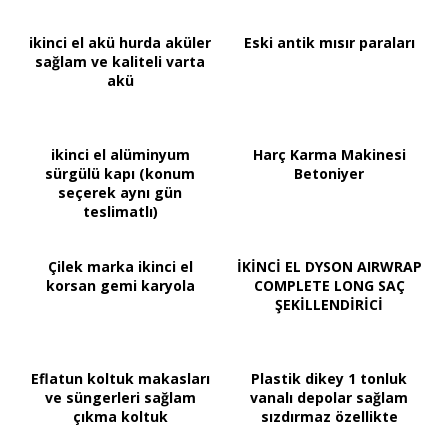
ikinci el akü hurda aküler
Eski antik mısır paraları
sağlam ve kaliteli varta
akü
ikinci el alüminyum
Harç Karma Makinesi
sürgülü kapı (konum
Betoniyer
seçerek aynı gün
teslimatlı)
Çilek marka ikinci el
İKİNCİ EL DYSON AIRWRAP
korsan gemi karyola
COMPLETE LONG SAÇ
ŞEKİLLENDİRİCİ
Eflatun koltuk makasları
Plastik dikey 1 tonluk
ve süngerleri sağlam
vanalı depolar sağlam
çıkma koltuk
sızdırmaz özellikte