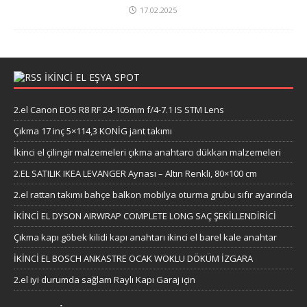
17.02.2025
İKİNCİ EL EŞYA SPOT
2.el Canon EOS R8 RF 24-105mm f/4-7.1 IS STM Lens
Çıkma 17 inç 5×114,3 KONİG jant takımı
İkinci el çilingir malzemeleri çıkma anahtarcı dükkan malzemeleri
2.EL SATILIK IKEA LEVANGER Aynası – Altın Renkli, 80×100 cm
2.el rattan takımı bahçe balkon mobilya oturma grubu sıfır ayarında
İKİNCİ EL DYSON AIRWRAP COMPLETE LONG SAÇ ŞEKİLLENDİRİCİ
Çıkma kapı göbek kilidi kapı anahtarı ikinci el barel kale anahtar
İKİNCİ EL BOSCH ANKASTRE OCAK WOKLU DÖKÜM İZGARA
2.el iyi durumda sağlam Raylı Kapı Garaj için