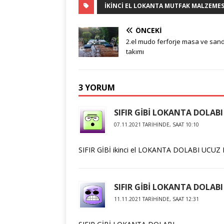
IKINCI EL LOKANTA MUTFAK MALZEMES
ÖNCEKI
2.el mudo ferforje masa ve san
takımı
3 YORUM
SIFIR GİBİ LOKANTA DOLABI
07.11.2021 TARIHINDE, SAAT 10:10
SIFIR GİBİ ikinci el LOKANTA DOLABI UCUZ 
SIFIR GİBİ LOKANTA DOLABI
11.11.2021 TARIHINDE, SAAT 12:31