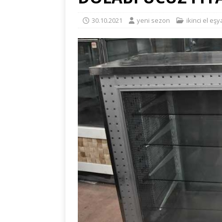
30.10.2021
yeni sezon
ikinci el eşy