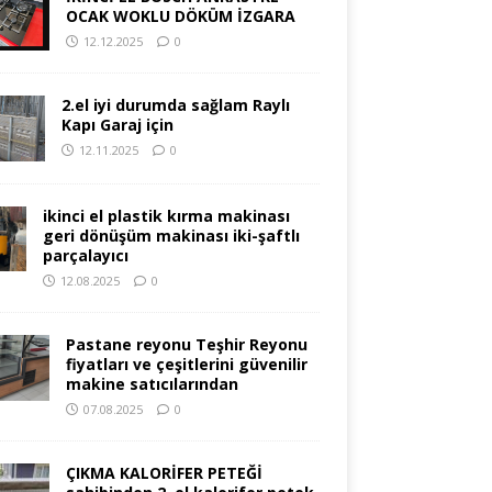
OCAK WOKLU DÖKÜM İZGARA
12.12.2025
0
2.el iyi durumda sağlam Raylı
Kapı Garaj için
12.11.2025
0
ikinci el plastik kırma makinası
geri dönüşüm makinası iki-şaftlı
parçalayıcı
12.08.2025
0
Pastane reyonu Teşhir Reyonu
fiyatları ve çeşitlerini güvenilir
makine satıcılarından
07.08.2025
0
ÇIKMA KALORİFER PETEĞİ