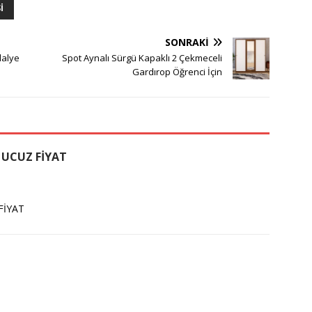
I
SONRAKI
dalye
Spot Aynalı Sürgü Kapaklı 2 Çekmeceli
Gardırop Öğrenci İçin
 UCUZ FİYAT
FİYAT