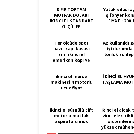
SIFIR TOPTAN
Yatak odası ay
MUTFAK DOLABI
şifonyer kon
İKİNCİ EL STANDART
FİYATI: 200 
ÖLÇÜLER
Her ölçüde spot
Az kullanıldı 
hazır kapı kasası
iyi durumda 
sıfır ikinci el
tonluk su de
amerikan kapı ve
kasası
ikinci el morse
İKİNCİ EL HYU
makinesi 4 motorlu
TAŞLAMA MO
ucuz fiyat
ikinci el sürgülü çift
ikinci el alçak
motorlu mutfak
vinci elektrikli
aspiratörü inox
sistemlerin
yüksek mühend