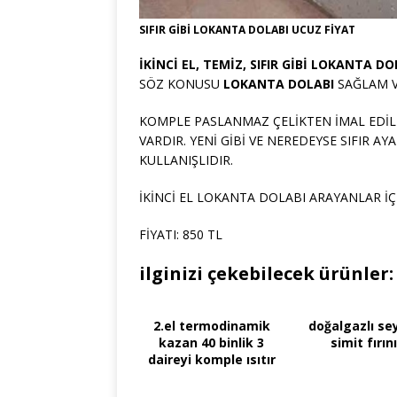
SIFIR GİBİ LOKANTA DOLABI UCUZ FİYAT
İKİNCİ EL, TEMİZ, SIFIR GİBİ LOKANTA D
SÖZ KONUSU
LOKANTA DOLABI
SAĞLAM V
KOMPLE PASLANMAZ ÇELİKTEN İMAL EDİL
VARDIR. YENİ GİBİ VE NEREDEYSE SIFIR 
KULLANIŞLIDIR.
İKİNCİ EL LOKANTA DOLABI ARAYANLAR İÇİ
FİYATI: 850 TL
ilginizi çekebilecek ürünler:
2.el termodinamik
doğalgazlı se
kazan 40 binlik 3
simit fırını
daireyi komple ısıtır