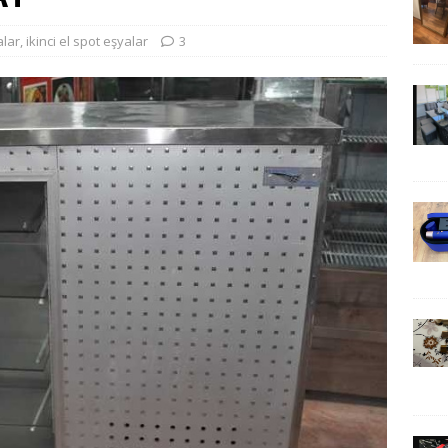
alar
,
ikinci el spot eşyalar
3