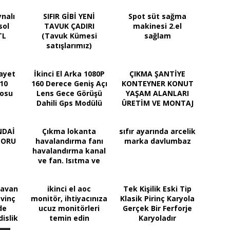
nalı
SIFIR GİBİ YENİ
Spot süt sağma
sol
TAVUK ÇADIRI
makinesi 2.el
TL
(Tavuk Kümesi
sağlam
satışlarımız)
gayet
İkinci El Arka 1080P
ÇIKMA ŞANTİYE
10
160 Derece Geniş Açı
KONTEYNER KONUT
posu
Lens Gece Görüşü
YAŞAM ALANLARI
Dahili Gps Modülü
ÜRETİM VE MONTAJ
Akıllı Araç Içi
HİZMETLERİ
Kamera
NDAİ
Çıkma lokanta
sıfır ayarında arcelik
TORU
havalandırma fanı
marka davlumbaz
havalandırma kanal
ve fan. Isıtma ve
Soğutma Sistemi
 tavan
ikinci el aoc
Tek Kişilik Eski Tip
 vinç
monitör, ihtiyacınıza
Klasik Pirinç Karyola
de
ucuz monitörleri
Gerçek Bir Ferforje
islik
temin edin
Karyoladır