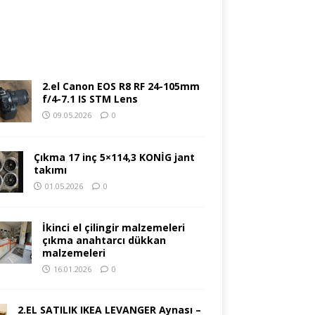
2.el Canon EOS R8 RF 24-105mm
f/4-7.1 IS STM Lens
09.05.2026
0
Çıkma 17 inç 5×114,3 KONİG jant
takımı
01.05.2026
0
İkinci el çilingir malzemeleri
çıkma anahtarcı dükkan
malzemeleri
16.01.2026
0
2.EL SATILIK IKEA LEVANGER Aynası –