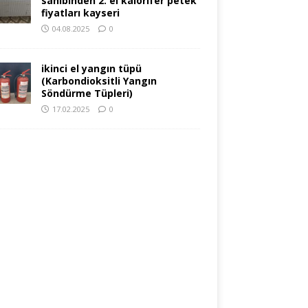
sahibinden 2. el kalorifer petek
fiyatları kayseri
04.08.2025
0
ikinci el yangın tüpü
(Karbondioksitli Yangın
Söndürme Tüpleri)
17.02.2025
0