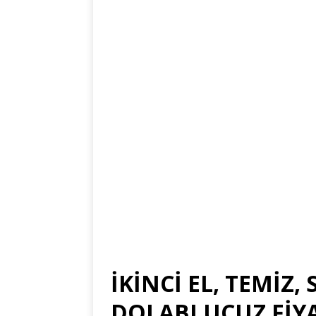
İKİNCİ EL, TEMİZ,
DOLABI UCUZ FİY