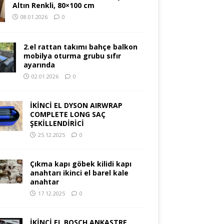
Altın Renkli, 80×100 cm
08.01.2026
0
2.el rattan takımı bahçe balkon
mobilya oturma grubu sıfır
ayarında
02.01.2026
0
İKİNCİ EL DYSON AIRWRAP
COMPLETE LONG SAÇ
ŞEKİLLENDİRİCİ
25.12.2025
0
Çıkma kapı göbek kilidi kapı
anahtarı ikinci el barel kale
anahtar
17.12.2025
0
İKİNCİ EL BOSCH ANKASTRE