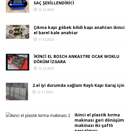
SAÇ ŞEKİLLENDİRİCİ
25.12.2025
Çıkma kapı göbek kilidi kapı anahtarı ikinci
el barel kale anahtar
17.12.2025
İKİNCİ EL BOSCH ANKASTRE OCAK WOKLU
DÖKÜM İZGARA
12.12.2025
2.el iyi durumda sağlam Raylı Kapı Garaj için
12.11.2025
ikinci el plastik kırma
makinası geri dönüşüm
makinası iki-şaftlı
parçalayıcı