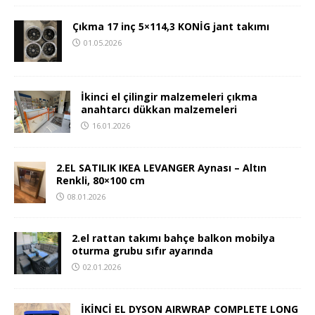
Çıkma 17 inç 5×114,3 KONİG jant takımı
01.05.2026
İkinci el çilingir malzemeleri çıkma
anahtarcı dükkan malzemeleri
16.01.2026
2.EL SATILIK IKEA LEVANGER Aynası – Altın
Renkli, 80×100 cm
08.01.2026
2.el rattan takımı bahçe balkon mobilya
oturma grubu sıfır ayarında
02.01.2026
İKİNCİ EL DYSON AIRWRAP COMPLETE LONG