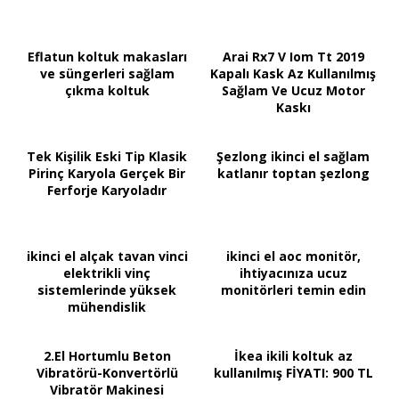
Eflatun koltuk makasları
Arai Rx7 V Iom Tt 2019
ve süngerleri sağlam
Kapalı Kask Az Kullanılmış
çıkma koltuk
Sağlam Ve Ucuz Motor
Kaskı
Tek Kişilik Eski Tip Klasik
Şezlong ikinci el sağlam
Pirinç Karyola Gerçek Bir
katlanır toptan şezlong
Ferforje Karyoladır
ikinci el alçak tavan vinci
ikinci el aoc monitör,
elektrikli vinç
ihtiyacınıza ucuz
sistemlerinde yüksek
monitörleri temin edin
mühendislik
2.El Hortumlu Beton
İkea ikili koltuk az
Vibratörü-Konvertörlü
kullanılmış FİYATI: 900 TL
Vibratör Makinesi