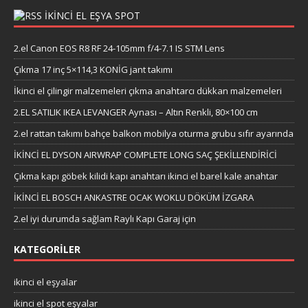
İKİNCİ EL EŞYA SPOT
2.el Canon EOS R8 RF 24-105mm f/4-7.1 IS STM Lens
Çıkma 17 inç 5×114,3 KONİG jant takımı
İkinci el çilingir malzemeleri çıkma anahtarcı dükkan malzemeleri
2.EL SATILIK IKEA LEVANGER Aynası – Altın Renkli, 80×100 cm
2.el rattan takımı bahçe balkon mobilya oturma grubu sıfır ayarında
İKİNCİ EL DYSON AIRWRAP COMPLETE LONG SAÇ ŞEKİLLENDİRİCİ
Çıkma kapı göbek kilidi kapı anahtarı ikinci el barel kale anahtar
İKİNCİ EL BOSCH ANKASTRE OCAK WOKLU DÖKÜM İZGARA
2.el iyi durumda sağlam Raylı Kapı Garaj için
KATEGORILER
ikinci el eşyalar
ikinci el spot eşyalar