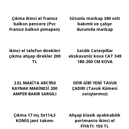
Çıkma ikinci el fransız
Sütunlu matkap 380 volt
balkon pencere (Pvc
bakımlı ve çalışır
Fransız balkon pimapen)
durumda matkap
ikinci el telefon direkleri
Satılık Caterpillar
çıkma ahşap direkler 200
ekskavatör kova CAT 349
TL
180-200 CM KOVA
2.EL MAKİTA ARC950
SIFIR GİBİ YENİ TAVUK
KAYNAK MAKİNESİ 200
ÇADIRI (Tavuk Kümesi
AMPER BAKIR SARGILI
satışlarımız)
Çıkma 17 inç 5x114,3
Ahşap klasik ayakkabılık
KONİG jant takımı
portmanto ikinci el
FİYATI: 150 TL