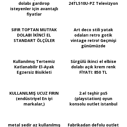
dolabı gardırop
24TL510U-PZ Televizyon
isteyenler için avantajlı
fiyatlar
SIFIR TOPTAN MUTFAK
Art deco stili yatak
DOLABI İKİNCİ EL
odaları retro gotik
STANDART ÖLÇÜLER
vintage retro! Geçmişi
günümüzde
Kullanılmış Tertemiz
Sürgülü ikinci el elbise
Katlanabilir El-Ayak
dolabı açık krem renk
Egzersiz Bisikleti
FİYATI: 850 TL
KULLANILMIŞ UCUZ FIRIN
2.el teşhir ps5
(endüstriyel En iyi
(playstation) oyun
markalar,)
konsolu outlet istanbul
metal sedir az kullanılmış
Fabrikadan defolu outlet