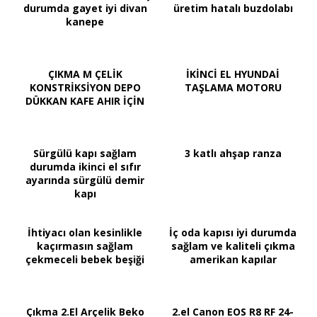
durumda gayet iyi divan
üretim hatalı buzdolabı
kanepe
ÇIKMA M ÇELİK
İKİNCİ EL HYUNDAİ
KONSTRİKSİYON DEPO
TAŞLAMA MOTORU
DÜKKAN KAFE AHIR İÇİN
Sürgülü kapı sağlam
3 katlı ahşap ranza
durumda ikinci el sıfır
ayarında sürgülü demir
kapı
İhtiyacı olan kesinlikle
İç oda kapısı iyi durumda
kaçırmasın sağlam
sağlam ve kaliteli çıkma
çekmeceli bebek beşiği
amerikan kapılar
Çıkma 2.El Arçelik Beko
2.el Canon EOS R8 RF 24-