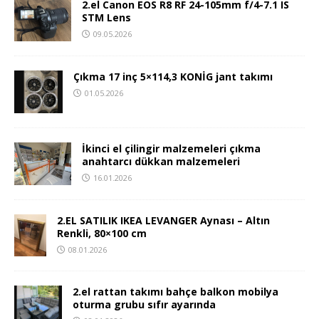
2.el Canon EOS R8 RF 24-105mm f/4-7.1 IS
STM Lens
09.05.2026
Çıkma 17 inç 5×114,3 KONİG jant takımı
01.05.2026
İkinci el çilingir malzemeleri çıkma
anahtarcı dükkan malzemeleri
16.01.2026
2.EL SATILIK IKEA LEVANGER Aynası – Altın
Renkli, 80×100 cm
08.01.2026
2.el rattan takımı bahçe balkon mobilya
oturma grubu sıfır ayarında