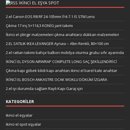
İKİNCİ EL EŞYA SPOT
2.el Canon EOS R8 RF 24-105mm f/4-7.1 IS STM Lens
Çıkma 17 inç 5×114,3 KONİG jant takımı
İkinci el çilingir malzemeleri çıkma anahtarcı dükkan malzemeleri
2.EL SATILIK IKEA LEVANGER Aynası – Altın Renkli, 80×100 cm
2.el rattan takımı bahçe balkon mobilya oturma grubu sıfır ayarında
İKİNCİ EL DYSON AIRWRAP COMPLETE LONG SAÇ ŞEKİLLENDİRİCİ
Çıkma kapı göbek kilidi kapı anahtarı ikinci el barel kale anahtar
İKİNCİ EL BOSCH ANKASTRE OCAK WOKLU DÖKÜM İZGARA
2.el iyi durumda sağlam Raylı Kapı Garaj için
KATEGORILER
ikinci el eşyalar
ikinci el spot eşyalar