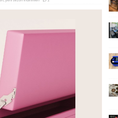
eri
,
yeni sezon indirimleri
2