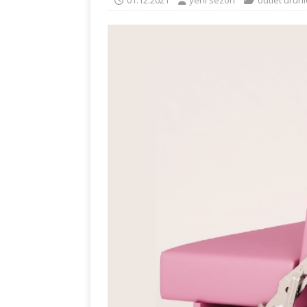
01.12.2021
yeni sezon
outlet ürünl