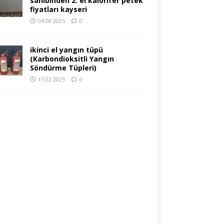
sahibinden 2. el kalorifer petek
fiyatları kayseri
04.08.2025
0
ikinci el yangın tüpü
(Karbondioksitli Yangın
Söndürme Tüpleri)
17.02.2025
0