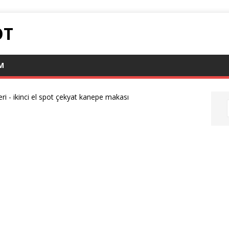
OT
IM
eri
-
ikinci el spot çekyat kanepe makası