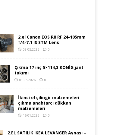
2.el Canon EOS R8 RF 24-105mm
f/4-7.1 IS STM Lens
09.05.2026
0
Çıkma 17 inç 5×114,3 KONİG jant
takımı
01.05.2026
0
İkinci el çilingir malzemeleri
çıkma anahtarcı dükkan
malzemeleri
16.01.2026
0
2.EL SATILIK IKEA LEVANGER Aynası –