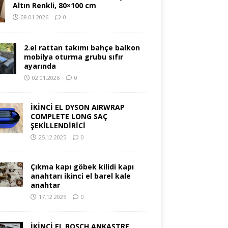
Altın Renkli, 80×100 cm
08.01.2026
0
2.el rattan takımı bahçe balkon
mobilya oturma grubu sıfır
ayarında
02.01.2026
0
İKİNCİ EL DYSON AIRWRAP
COMPLETE LONG SAÇ
ŞEKİLLENDİRİCİ
25.12.2025
0
Çıkma kapı göbek kilidi kapı
anahtarı ikinci el barel kale
anahtar
17.12.2025
0
İKİNCİ EL BOSCH ANKASTRE