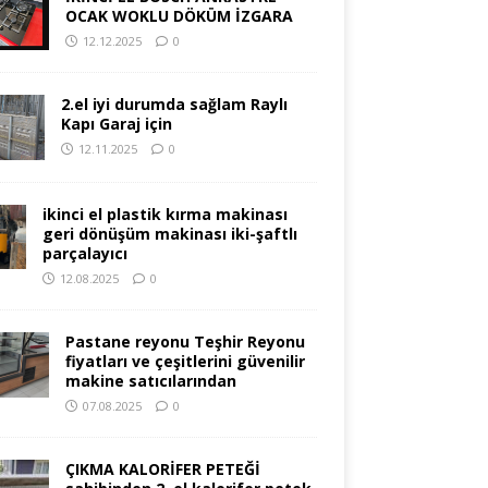
OCAK WOKLU DÖKÜM İZGARA
12.12.2025
0
2.el iyi durumda sağlam Raylı
Kapı Garaj için
12.11.2025
0
ikinci el plastik kırma makinası
geri dönüşüm makinası iki-şaftlı
parçalayıcı
12.08.2025
0
Pastane reyonu Teşhir Reyonu
fiyatları ve çeşitlerini güvenilir
makine satıcılarından
07.08.2025
0
ÇIKMA KALORİFER PETEĞİ