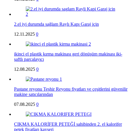
2.el iyi durumda sağlam Raylı Kapı Garaj için
12.11.2025
0
ikinci el plastik kırma makinası geri dönüşüm makinası iki-
şaftlı parçalayıcı
12.08.2025
0
Pastane reyonu Teşhir Reyonu fiyatları ve çeşitlerini güvenilir
makine satıcılarından
07.08.2025
0
ÇIKMA KALORİFER PETEĞİ sahibinden 2. el kalorifer
petek fiyatları kayseri