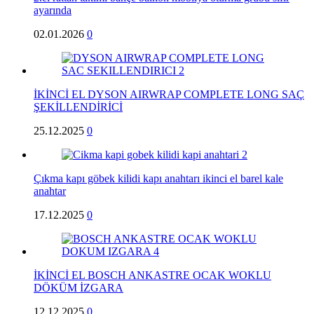
ayarında
02.01.2026
0
İKİNCİ EL DYSON AIRWRAP COMPLETE LONG SAÇ
ŞEKİLLENDİRİCİ
25.12.2025
0
Çıkma kapı göbek kilidi kapı anahtarı ikinci el barel kale
anahtar
17.12.2025
0
İKİNCİ EL BOSCH ANKASTRE OCAK WOKLU
DÖKÜM İZGARA
12.12.2025
0