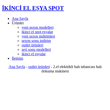
İKİNCİ EL EŞYA SPOT
Ana Sayfa
Ürünler
yeni sezon modelleri
ikinci el spot eşyalar
yeni sezon indirimleri
sezon sonu indirim
outlet ürünleri
seri sonu modelleri
ikinci el eşyalar
İletişim
Ana Sayfa
-
outlet ürünleri
-
2.el elektrikli halı tabancası halı
dokuma makinesi