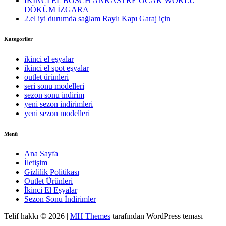
İKİNCİ EL BOSCH ANKASTRE OCAK WOKLU
DÖKÜM İZGARA
2.el iyi durumda sağlam Raylı Kapı Garaj için
Kategoriler
ikinci el eşyalar
ikinci el spot eşyalar
outlet ürünleri
seri sonu modelleri
sezon sonu indirim
yeni sezon indirimleri
yeni sezon modelleri
Menü
Ana Sayfa
İletişim
Gizlilik Politikası
Outlet Ürünleri
İkinci El Eşyalar
Sezon Sonu İndirimler
Telif hakkı © 2026 |
MH Themes
tarafından WordPress teması