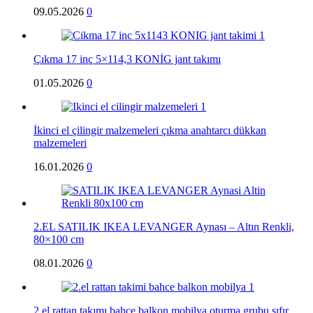
09.05.2026
0
Çıkma 17 inç 5×114,3 KONİG jant takımı
01.05.2026
0
İkinci el çilingir malzemeleri çıkma anahtarcı dükkan
malzemeleri
16.01.2026
0
2.EL SATILIK IKEA LEVANGER Aynası – Altın Renkli,
80×100 cm
08.01.2026
0
2.el rattan takımı bahçe balkon mobilya oturma grubu sıfır