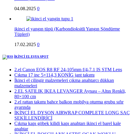
04.08.2025
0
ikinci el yangın tüpü (Karbondioksitli Yangın Söndürme
Tüpleri)
17.02.2025
0
İKİNCİ EL EŞYA SPOT
2.el Canon EOS R8 RF 24-105mm f/4-7.1 IS STM Lens
Çıkma 17 inç 5×114,3 KONİG jant takımı
İkinci el çilingir malzemeleri çıkma anahtarcı dükkan
malzemeleri
2.EL SATILIK IKEA LEVANGER Aynası – Altın Renkli,
80×100 cm
2.el rattan takımı bahçe balkon mobilya oturma grubu sıfır
ayarında
İKİNCİ EL DYSON AIRWRAP COMPLETE LONG SAÇ
ŞEKİLLENDİRİCİ
Çıkma kapı göbek kilidi kapı anahtarı ikinci el barel kale
anahtar