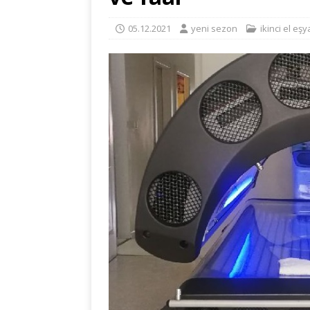
05.12.2021
yeni sezon
ikinci el eşy