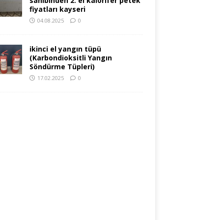
sahibinden 2. el kalorifer petek
fiyatları kayseri
04.08.2025
0
ikinci el yangın tüpü
(Karbondioksitli Yangın
Söndürme Tüpleri)
17.02.2025
0