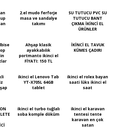
van
2.el mudo ferforje
SU TUTUCU PVC SU
 up
masa ve sandalye
TUTUCU BANT
van
takımı
ÇIKMA İKİNCİ EL
ÜRÜNLER
lbise
Ahşap klasik
İKİNCİ EL TAVUK
rop
ayakkabılık
KÜMES ÇADIRI
in
portmanto ikinci el
tlar
FİYATI: 150 TL
li
ikinci el Lenovo Tab
ikinci el rolex bayan
iz
YT-X705L 64GB
saati lüks ikinci el
hşap
tablet
saat
SON
ikinci el turbo tuğlalı
ikinci el karavan
LETE
soba komple döküm
tentesi tente
karavan en çok
İCİ
satan