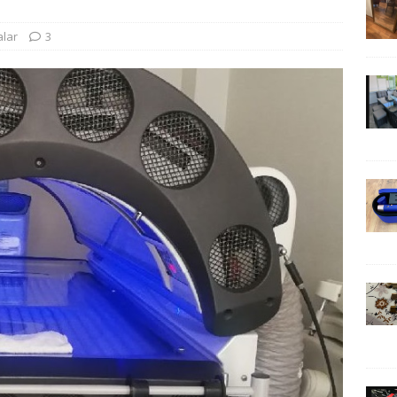
alar
3