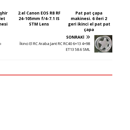
şhir
2.el Canon EOS R8 RF
Pat pat çapa
let
24-105mm f/4-7.1 IS
makinesi. 6 ileri 2
nesi
STM Lens
geri ikinci el pat pat
çapa
SONRAKI
ı
İkinci El RC Araba Jant RC RC40 6×13 4×98
ET13 58.6 SML