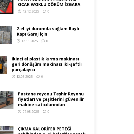
OCAK WOKLU DÖKÜM İZGARA
12.12.2025
0
2.el iyi durumda sağlam Raylı
Kapı Garaj için
12.11.2025
0
ikinci el plastik kırma makinası
geri dönüşüm makinası iki-şaftlı
parçalayıcı
12.08.2025
0
Pastane reyonu Teşhir Reyonu
fiyatları ve çeşitlerini güvenilir
makine satıcılarından
07.08.2025
0
ÇIKMA KALORİFER PETEĞİ