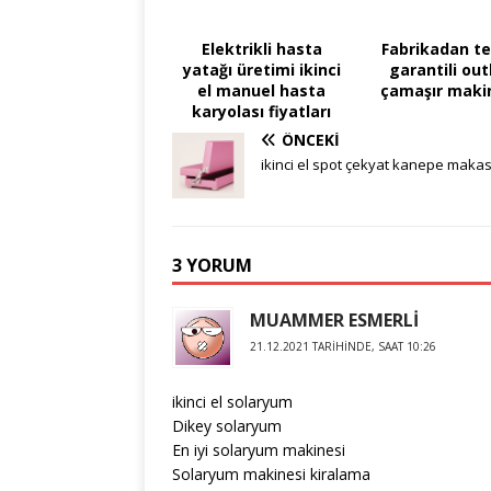
Elektrikli hasta
Fabrikadan te
yatağı üretimi ikinci
garantili out
el manuel hasta
çamaşır maki
karyolası fiyatları
ÖNCEKI
ikinci el spot çekyat kanepe makas
3 YORUM
MUAMMER ESMERLİ
21.12.2021 TARIHINDE, SAAT 10:26
ikinci el solaryum
Dikey solaryum
En iyi solaryum makinesi
Solaryum makinesi kiralama