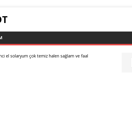
OT
IM
inci el solaryum çok temiz halen sağlam ve faal