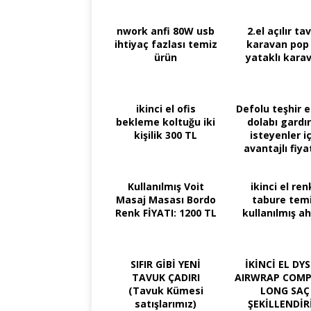
nwork anfi 80W usb
2.el açılır ta
ihtiyaç fazlası temiz
karavan pop
ürün
yataklı kara
ikinci el ofis
Defolu teşhir e
bekleme koltuğu iki
dolabı gardı
kişilik 300 TL
isteyenler iç
avantajlı fiya
Kullanılmış Voit
ikinci el renk
Masaj Masası Bordo
tabure tem
Renk FİYATI: 1200 TL
kullanılmış a
SIFIR GİBİ YENİ
İKİNCİ EL DY
TAVUK ÇADIRI
AIRWRAP COMP
(Tavuk Kümesi
LONG SAÇ
satışlarımız)
ŞEKİLLENDİR