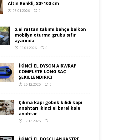
Altın Renkli, 80×100 cm
08.01.2026
0
2.el rattan takımı bahçe balkon
mobilya oturma grubu sıfır
ayarında
02.01.2026
0
İKİNCİ EL DYSON AIRWRAP
COMPLETE LONG SAÇ
ŞEKİLLENDİRİCİ
25.12.2025
0
Çıkma kapı göbek kilidi kapı
anahtarı ikinci el barel kale
anahtar
17.12.2025
0
İKİNCİ EL BOSCH ANKASTRE