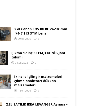
2.el Canon EOS R8 RF 24-105mm
f/4-7.1 IS STM Lens
09.05.2026
0
Çıkma 17 inç 5×114,3 KONİG jant
takımı
01.05.2026
0
İkinci el çilingir malzemeleri
çıkma anahtarcı dükkan
malzemeleri
16.01.2026
0
2.EL SATILIK IKEA LEVANGER Aynası –