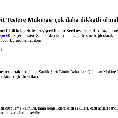
estere Makinası çok daha dikkatli olmak 
inci El 30 luk şerit testere, şerit bileme Şerit
testereler, daha fazla esne
epo
60 lık şerit testere Sahibinden testerenin kapasitesine bağlı olarak, bi
nuyor. Bu ürünleri alırken
İ
t testere makinası
letgo Satılık Şerit Bütün Bakımları Çeliksan Makine T
makinası için fırsatları
i olup lama kalınlığı, lama genişlikleri, dişli şekilleri, dişli açıları fark
ar malzemeleri kesebilir.