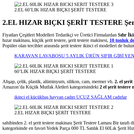
2.EL 60’LIK HIZAR BIÇKI ŞERİT TESTERE
2.EL HIZAR BIÇKI ŞERİT TESTERE Şerit T
Fiyatları Çeşitleri Modelleri Tedarikçi ve Üretici Firmalardan
Sıfır İk
hızar makinası, küçük şerit testere, şerit testere makinesi,
10 tonluk d
Popüler olan tercihler arasında şerit testere ikinci el modelleri de bulu
KARAVAN LAVABOSU 5 AYLIK ÜRÜN SIFIR GİBİ YEN
60’LIK HIZAR BIÇKI ŞERİT TESTERE
Ahşap, çelik, plastik, alüminyum, silikon, cam, mermer vb.
2. el şeri
Amazon’da Küçük Mutfak Aletleri kategorisindeki
2 el şerit testere 
ikinci el küçükbaş hayvan çadırı UCUZ SAĞLAM çadırlar
2.EL HIZAR BIÇKI ŞERİT TESTERE
sahibinden 2. el şerit testere makinası Şerit Testere Laması Bir tarafı dişl
kategorisinde en favori Yedek Parça 000 TL Satılık El 60Lık Şerit Hız