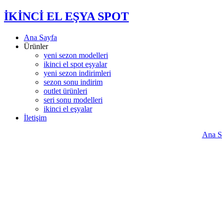
İKİNCİ EL EŞYA SPOT
Ana Sayfa
Ürünler
yeni sezon modelleri
ikinci el spot eşyalar
yeni sezon indirimleri
sezon sonu indirim
outlet ürünleri
seri sonu modelleri
ikinci el eşyalar
İletişim
Ana S