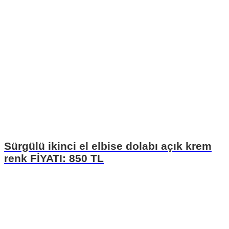
Sürgülü ikinci el elbise dolabı açık krem
renk FİYATI: 850 TL