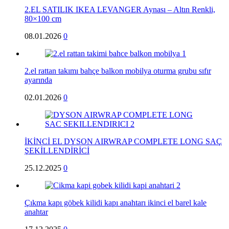
2.EL SATILIK IKEA LEVANGER Aynası – Altın Renkli,
80×100 cm
08.01.2026
0
2.el rattan takımı bahçe balkon mobilya oturma grubu sıfır
ayarında
02.01.2026
0
İKİNCİ EL DYSON AIRWRAP COMPLETE LONG SAÇ
ŞEKİLLENDİRİCİ
25.12.2025
0
Çıkma kapı göbek kilidi kapı anahtarı ikinci el barel kale
anahtar