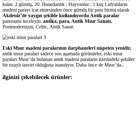
kalas. 2 gümüş, 20. Hanedanlık ; Hayvanlar ; 1 kuş Lidyalıların
madeni parayı icat etmesinden önce gümüş bir para birimi olarak
Akdeniz’de yaygın şekilde kullanılıyordu Antik paralar
panosunu inceleyin.
anti̇ka, para, Antik Mısır Sanatı,
Postmodernizm, Celtic, Antik Sanat.
Eski Mısır madeni paralarının darphaneleri nispeten yenidir,
antik mısır paraları sadece son aşamada görünürler, eski mısır
paraları Mısır’da bulunan antik madeni paraların üzerindeki şekiller
bir uzaylı tasviri olduğuna inanılıyor. Daha önce de Mısır’da..
ilginizi çekebilecek ürünler: