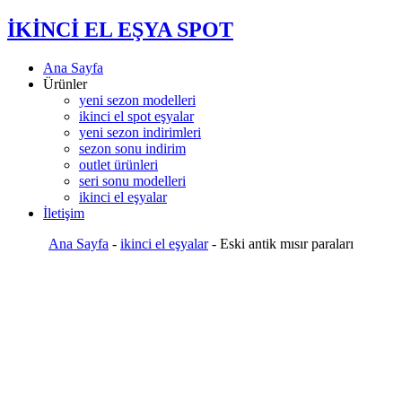
İKİNCİ EL EŞYA SPOT
Ana Sayfa
Ürünler
yeni sezon modelleri
ikinci el spot eşyalar
yeni sezon indirimleri
sezon sonu indirim
outlet ürünleri
seri sonu modelleri
ikinci el eşyalar
İletişim
Ana Sayfa
-
ikinci el eşyalar
-
Eski antik mısır paraları