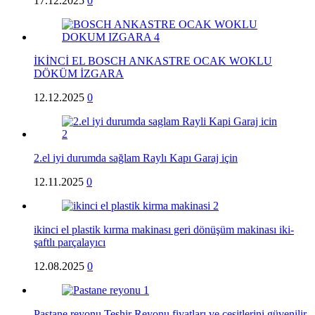
17.12.2025
0
İKİNCİ EL BOSCH ANKASTRE OCAK WOKLU
DÖKÜM İZGARA
12.12.2025
0
2.el iyi durumda sağlam Raylı Kapı Garaj için
12.11.2025
0
ikinci el plastik kırma makinası geri dönüşüm makinası iki-
şaftlı parçalayıcı
12.08.2025
0
Pastane reyonu Teşhir Reyonu fiyatları ve çeşitlerini güvenilir