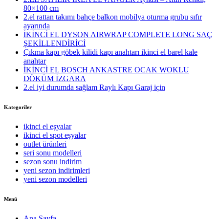
80×100 cm
2.el rattan takımı bahçe balkon mobilya oturma grubu sıfır
ayarında
İKİNCİ EL DYSON AIRWRAP COMPLETE LONG SAÇ
ŞEKİLLENDİRİCİ
Çıkma kapı göbek kilidi kapı anahtarı ikinci el barel kale
anahtar
İKİNCİ EL BOSCH ANKASTRE OCAK WOKLU
DÖKÜM İZGARA
2.el iyi durumda sağlam Raylı Kapı Garaj için
Kategoriler
ikinci el eşyalar
ikinci el spot eşyalar
outlet ürünleri
seri sonu modelleri
sezon sonu indirim
yeni sezon indirimleri
yeni sezon modelleri
Menü
Ana Sayfa