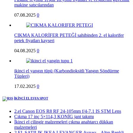
makine satıcılarından
07.08.2025
0
ÇIKMA KALORİFER PETEĞİ sahibinden 2. el kalorifer
petek fiyatları kayseri
04.08.2025
0
ikinci el yangın tüpü (Karbondioksitli Yangın Söndürme
Tüpleri)
17.02.2025
0
İKİNCİ EL EŞYA SPOT
2.el Canon EOS R8 RF 24-105mm f/4-7.1 IS STM Lens
Çıkma 17 inç 5×114,3 KONİG jant takımı
İkinci el çilingir malzemeleri çıkma anahtarcı dükkan
malzemeleri
2.EL SATILIK IKEA LEVANGER Aynası – Altın Renkli,