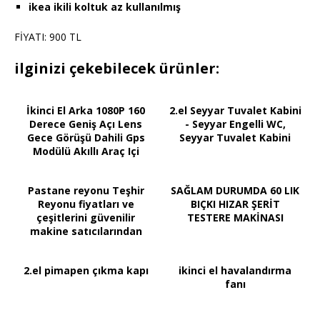
ikea ikili koltuk az kullanılmış
FİYATI: 900 TL
ilginizi çekebilecek ürünler:
İkinci El Arka 1080P 160
2.el Seyyar Tuvalet Kabini
Derece Geniş Açı Lens
- Seyyar Engelli WC,
Gece Görüşü Dahili Gps
Seyyar Tuvalet Kabini
Modülü Akıllı Araç Içi
Kamera
Pastane reyonu Teşhir
SAĞLAM DURUMDA 60 LIK
Reyonu fiyatları ve
BIÇKI HIZAR ŞERİT
çeşitlerini güvenilir
TESTERE MAKİNASI
makine satıcılarından
2.el pimapen çıkma kapı
ikinci el havalandırma
fanı