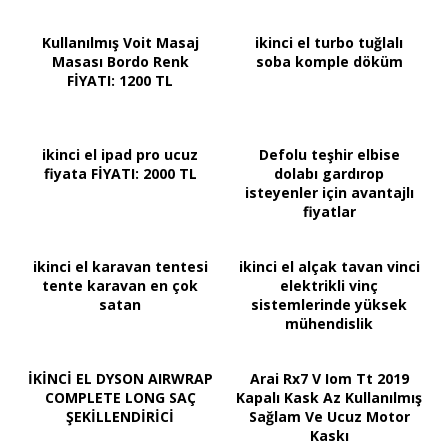
Kullanılmış Voit Masaj
ikinci el turbo tuğlalı
Masası Bordo Renk
soba komple döküm
FİYATI: 1200 TL
ikinci el ipad pro ucuz
Defolu teşhir elbise
fiyata FİYATI: 2000 TL
dolabı gardırop
isteyenler için avantajlı
fiyatlar
ikinci el karavan tentesi
ikinci el alçak tavan vinci
tente karavan en çok
elektrikli vinç
satan
sistemlerinde yüksek
mühendislik
İKİNCİ EL DYSON AIRWRAP
Arai Rx7 V Iom Tt 2019
COMPLETE LONG SAÇ
Kapalı Kask Az Kullanılmış
ŞEKİLLENDİRİCİ
Sağlam Ve Ucuz Motor
Kaskı