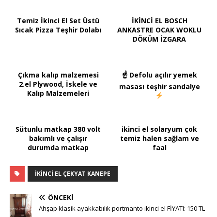
Temiz İkinci El Set Üstü
İKİNCİ EL BOSCH
Sıcak Pizza Teşhir Dolabı
ANKASTRE OCAK WOKLU
DÖKÜM İZGARA
Çıkma kalıp malzemesi
☝ Defolu açılır yemek
2.el Plywood, İskele ve
masası teşhir sandalye
Kalıp Malzemeleri
Sütunlu matkap 380 volt
ikinci el solaryum çok
bakımlı ve çalışır
temiz halen sağlam ve
durumda matkap
faal
IKINCI EL ÇEKYAT KANEPE
ÖNCEKI
Ahşap klasik ayakkabılık portmanto ikinci el FİYATI: 150 TL