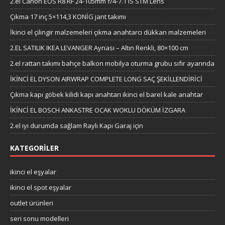
2.el Canon EOS R8 RF 24-105mm f/4-7.1 IS STM Lens
Çıkma 17 inç 5×114,3 KONİG jant takımı
İkinci el çilingir malzemeleri çıkma anahtarcı dükkan malzemeleri
2.EL SATILIK IKEA LEVANGER Aynası – Altın Renkli, 80×100 cm
2.el rattan takımı bahçe balkon mobilya oturma grubu sıfır ayarında
İKİNCİ EL DYSON AIRWRAP COMPLETE LONG SAÇ ŞEKİLLENDİRİCİ
Çıkma kapı göbek kilidi kapı anahtarı ikinci el barel kale anahtar
İKİNCİ EL BOSCH ANKASTRE OCAK WOKLU DÖKÜM İZGARA
2.el iyi durumda sağlam Raylı Kapı Garaj için
KATEGORILER
ikinci el eşyalar
ikinci el spot eşyalar
outlet ürünleri
seri sonu modelleri