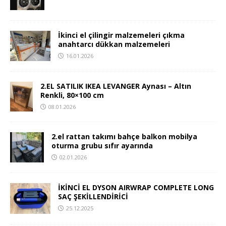
İkinci el çilingir malzemeleri çıkma
anahtarcı dükkan malzemeleri
16.01.2026
2.EL SATILIK IKEA LEVANGER Aynası – Altın
Renkli, 80×100 cm
08.01.2026
2.el rattan takımı bahçe balkon mobilya
oturma grubu sıfır ayarında
02.01.2026
İKİNCİ EL DYSON AIRWRAP COMPLETE LONG
SAÇ ŞEKİLLENDİRİCİ
25.12.2025