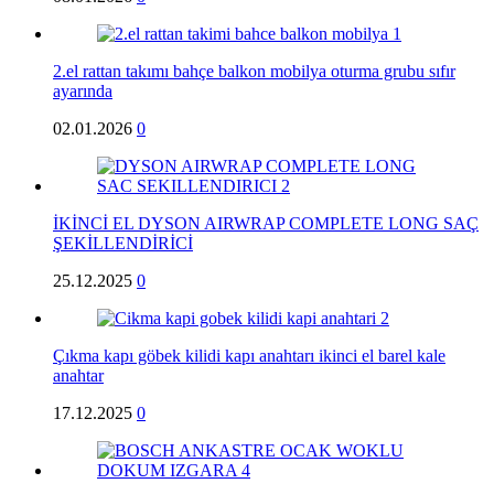
2.el rattan takımı bahçe balkon mobilya oturma grubu sıfır
ayarında
02.01.2026
0
İKİNCİ EL DYSON AIRWRAP COMPLETE LONG SAÇ
ŞEKİLLENDİRİCİ
25.12.2025
0
Çıkma kapı göbek kilidi kapı anahtarı ikinci el barel kale
anahtar
17.12.2025
0