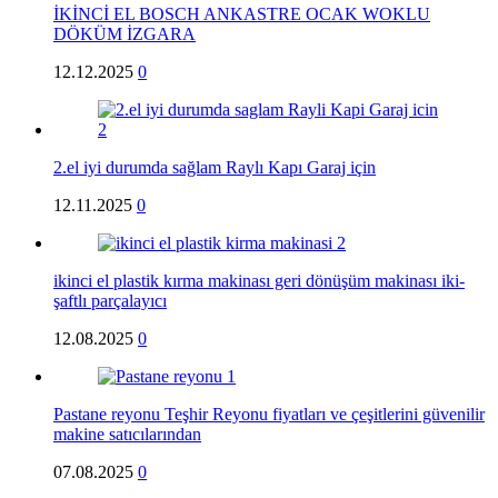
İKİNCİ EL BOSCH ANKASTRE OCAK WOKLU
DÖKÜM İZGARA
12.12.2025
0
2.el iyi durumda sağlam Raylı Kapı Garaj için
12.11.2025
0
ikinci el plastik kırma makinası geri dönüşüm makinası iki-
şaftlı parçalayıcı
12.08.2025
0
Pastane reyonu Teşhir Reyonu fiyatları ve çeşitlerini güvenilir
makine satıcılarından
07.08.2025
0