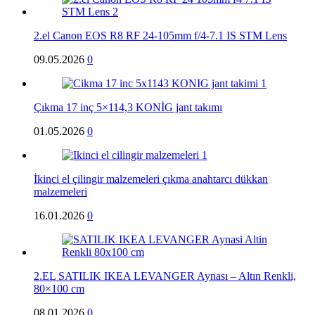
2.el Canon EOS R8 RF 24-105mm f/4-7.1 IS STM Lens
09.05.2026
0
Çıkma 17 inç 5×114,3 KONİG jant takımı
01.05.2026
0
İkinci el çilingir malzemeleri çıkma anahtarcı dükkan
malzemeleri
16.01.2026
0
2.EL SATILIK IKEA LEVANGER Aynası – Altın Renkli,
80×100 cm
08.01.2026
0