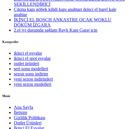
ŞEKİLLENDİRİCİ
Çıkma kapı göbek kilidi kapı anahtarı ikinci el barel kale
anahtar
İKİNCİ EL BOSCH ANKASTRE OCAK WOKLU
DÖKÜM İZGARA
2.el iyi durumda sağlam Raylı Kapı Garaj için
Kategoriler
ikinci el eşyalar
ikinci el spot eşyalar
outlet ürünleri
seri sonu modelleri
sezon sonu indirim
yeni sezon indirimleri
yeni sezon modelleri
Menü
Ana Sayfa
İletişim
Gizlilik Politikası
Outlet Ürünleri
İkinci El Eşyalar