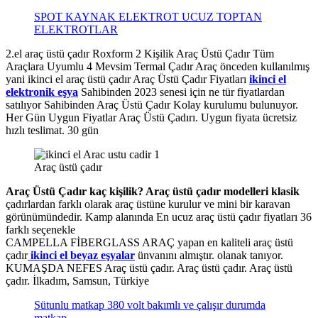
SPOT KAYNAK ELEKTROT UCUZ TOPTAN
ELEKTROTLAR
2.el araç üstü çadır Roxform 2 Kişilik Araç Üstü Çadır Tüm
Araçlara Uyumlu 4 Mevsim Termal Çadır Araç önceden kullanılmış
yani ikinci el araç üstü çadır Araç Üstü Çadır Fiyatları
ikinci el
elektronik eşya
Sahibinden 2023 senesi için ne tür fiyatlardan
satılıyor Sahibinden Araç Üstü Çadır Kolay kurulumu bulunuyor.
Her Gün Uygun Fiyatlar Araç Üstü Çadırı. Uygun fiyata ücretsiz
hızlı teslimat. 30 gün
Araç üstü çadır
Araç Üstü Çadır kaç kişilik? Araç üstü çadır modelleri klasik
çadırlardan farklı olarak araç üstüne kurulur ve mini bir karavan
görünümündedir. Kamp alanında En ucuz araç üstü çadır fiyatları 36
farklı seçenekle
CAMPELLA FİBERGLASS ARAÇ yapan en kaliteli araç üstü
çadır
ikinci el beyaz eşyalar
ünvanını almıştır. olanak tanıyor.
KUMAŞDA NEFES Araç üstü çadır. Araç üstü çadır. Araç üstü
çadır. İlkadım, Samsun, Türkiye
Sütunlu matkap 380 volt bakımlı ve çalışır durumda
matkap