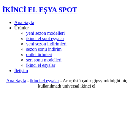
İKİNCİ EL EŞYA SPOT
Ana Sayfa
Ürünler
yeni sezon modelleri
ikinci el spot eşyalar
yeni sezon indirimleri
sezon sonu indirim
outlet ürünleri
seri sonu modelleri
ikinci el eşyalar
İletişim
Ana Sayfa
-
ikinci el eşyalar
-
Araç üstü çadır gipsy midnight hiç
kullanılmadı universal ikinci el