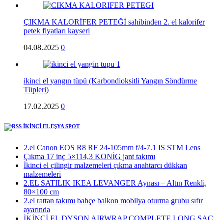
ÇIKMA KALORİFER PETEĞİ sahibinden 2. el kalorifer
petek fiyatları kayseri
04.08.2025
0
ikinci el yangın tüpü (Karbondioksitli Yangın Söndürme
Tüpleri)
17.02.2025
0
İKİNCİ EL EŞYA SPOT
2.el Canon EOS R8 RF 24-105mm f/4-7.1 IS STM Lens
Çıkma 17 inç 5×114,3 KONİG jant takımı
İkinci el çilingir malzemeleri çıkma anahtarcı dükkan
malzemeleri
2.EL SATILIK IKEA LEVANGER Aynası – Altın Renkli,
80×100 cm
2.el rattan takımı bahçe balkon mobilya oturma grubu sıfır
ayarında
İKİNCİ EL DYSON AIRWRAP COMPLETE LONG SAÇ