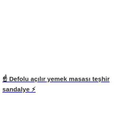
☝ Defolu açılır yemek masası teşhir
sandalye ⚡️