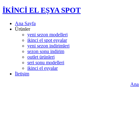
İKİNCİ EL EŞYA SPOT
Ana Sayfa
Ürünler
yeni sezon modelleri
ikinci el spot eşyalar
yeni sezon indirimleri
sezon sonu indirim
outlet ürünleri
seri sonu modelleri
ikinci el eşyalar
İletişim
Ana