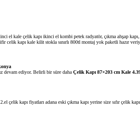
 ikinci el kale çelik kapı ikinci el kombi petek radyatör, çıkma ahşap ka
celik kapı kale kilit stokla sınırlı 800tl montaj yok paketli hazır veri
 konya
ız devam ediyor. Belirli bir süre daha
Çelik Kapı 87×203 cm Kale 4.3
 2.el çelik kapı fiyatları adana eski çıkma kapı yerine size sıfır çelik ka