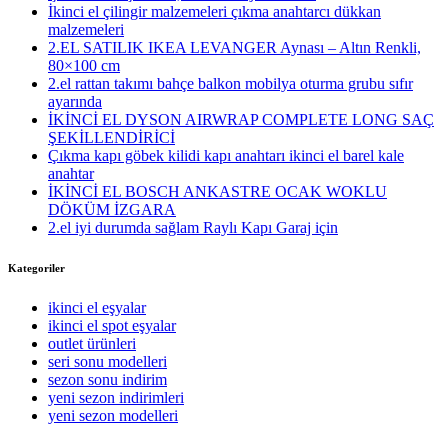
İkinci el çilingir malzemeleri çıkma anahtarcı dükkan
malzemeleri
2.EL SATILIK IKEA LEVANGER Aynası – Altın Renkli,
80×100 cm
2.el rattan takımı bahçe balkon mobilya oturma grubu sıfır
ayarında
İKİNCİ EL DYSON AIRWRAP COMPLETE LONG SAÇ
ŞEKİLLENDİRİCİ
Çıkma kapı göbek kilidi kapı anahtarı ikinci el barel kale
anahtar
İKİNCİ EL BOSCH ANKASTRE OCAK WOKLU
DÖKÜM İZGARA
2.el iyi durumda sağlam Raylı Kapı Garaj için
Kategoriler
ikinci el eşyalar
ikinci el spot eşyalar
outlet ürünleri
seri sonu modelleri
sezon sonu indirim
yeni sezon indirimleri
yeni sezon modelleri