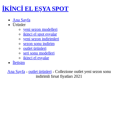
İKİNCİ EL EŞYA SPOT
Ana Sayfa
Ürünler
yeni sezon modelleri
ikinci el spot eşyalar
yeni sezon indirimleri
sezon sonu indirim
outlet ürünleri
seri sonu modelleri
ikinci el eşyalar
İletişim
Ana Sayfa
-
outlet ürünleri
-
Collezione outlet yeni sezon sonu
indirimli fırsat fiyatları 2021