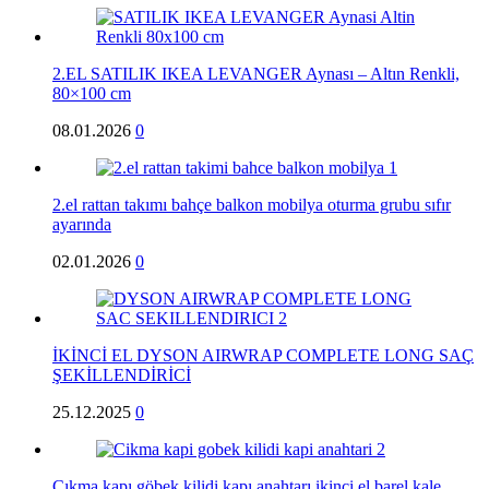
2.EL SATILIK IKEA LEVANGER Aynası – Altın Renkli,
80×100 cm
08.01.2026
0
2.el rattan takımı bahçe balkon mobilya oturma grubu sıfır
ayarında
02.01.2026
0
İKİNCİ EL DYSON AIRWRAP COMPLETE LONG SAÇ
ŞEKİLLENDİRİCİ
25.12.2025
0
Çıkma kapı göbek kilidi kapı anahtarı ikinci el barel kale