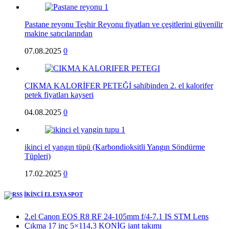
Pastane reyonu Teşhir Reyonu fiyatları ve çeşitlerini güvenilir
makine satıcılarından
07.08.2025
0
ÇIKMA KALORİFER PETEĞİ sahibinden 2. el kalorifer
petek fiyatları kayseri
04.08.2025
0
ikinci el yangın tüpü (Karbondioksitli Yangın Söndürme
Tüpleri)
17.02.2025
0
İKİNCİ EL EŞYA SPOT
2.el Canon EOS R8 RF 24-105mm f/4-7.1 IS STM Lens
Çıkma 17 inç 5×114,3 KONİG jant takımı